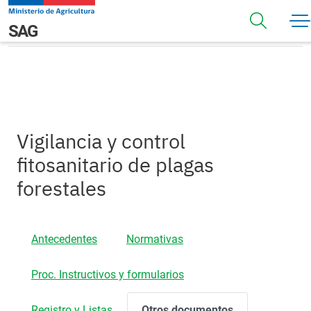
Pasar al contenido principal
Otros Documentos
Navegación principal
SAG
Vigilancia y control
fitosanitario de plagas
forestales
Antecedentes
Normativas
Proc. Instructivos y formularios
Registro y Listas
Otros documentos