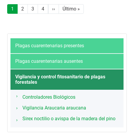
Paginación
Siguiente página
Última página
1
2
3
4
››
Último »
Plagas cuarentenarias presentes
Plagas cuarentenarias ausentes
Vigilancia y control fitosanitario de plagas
forestales
Controladores Biológicos
Vigilancia Araucaria araucana
Sirex noctilio o avispa de la madera del pino