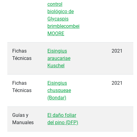
control
biológico de
Glycaspis
brimblecombei
MOORE
Fichas
Eisingius
2021
Técnicas
araucariae
Kuschel
Fichas
Eisingius
2021
Técnicas
chusqueae
(Bondar)
Guías y
El daño foliar
Manuales
del pino (DFP)