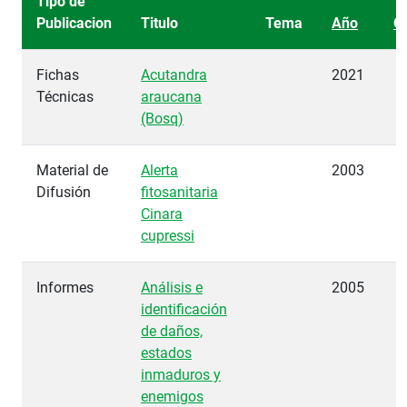
Tipo de
Publicacion
Titulo
Tema
Año
O
Fichas
Acutandra
2021
Técnicas
araucana
(Bosq)
Material de
Alerta
2003
Difusión
fitosanitaria
Cinara
cupressi
Informes
Análisis e
2005
identificación
de daños,
estados
inmaduros y
enemigos