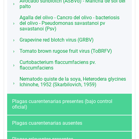
Avocado sunblotch (ASBVd) - Mancha de sol del
palto
Agalla del olivo - Cancro del olivo - bacteriosis
del olivo - Pseudomonas savastanoi pv
savastanoi (Psv)
Grapevine red blotch virus (GRBV)
Tomato brown rugose fruit virus (ToBRFV)
Curtobacterium flaccumfaciens pv.
flaccumfaciens
Nematodo quiste de la soya, Heterodera glycines
Ichinohe, 1952 (Skarbilovich, 1959)
Plagas cuarentenarias presentes (bajo control
oficial)
Plagas cuarentenarias ausentes