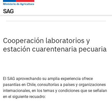
Pasar al contenido principal
Cooperación laboratorios y estación cuarentenaria
Navegación principal
SAG
pecuaria
Cooperación laboratorios y
estación cuarentenaria pecuaria
El SAG aprovechando su amplia experiencia ofrece
pasantías en Chile, consultorías a países y organizaciones
internacionales, en los temas y condiciones que se señalan
en el siguiente recuadro: