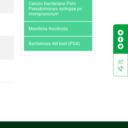
Cancro bacteriano Psm
Pseudomonas syringae pv.
morsprunorum
Monilinia fructícola
Bacteriosis del kiwi (PSA)