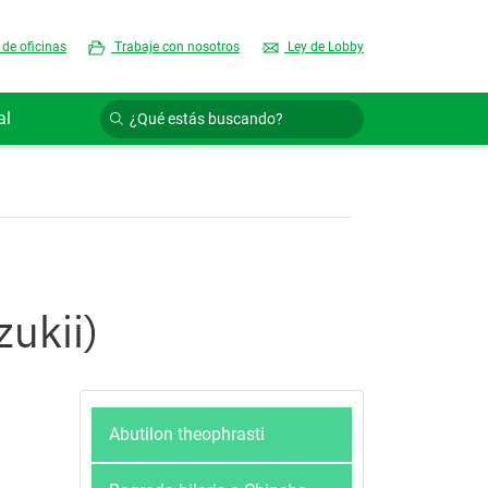
 de oficinas
Trabaje con nosotros
Ley de Lobby
al
ukii)
Abutilon theophrasti