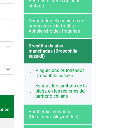
Bagrada hilaris o Chinche
pintada
Nematodo del enanismo de
primavera de la frutilla -
Aphelenchoides fragariae
Drosófila de alas
manchadas (Drosophila
suzukii)
Plaguicidas Autorizados
Drosophila suzukii
Estatus fitosanitario de la
plaga en las regiones del
territorio chileno
te
iones
Parabemisia myricae
(Hemiptera: Aleyrodidae)