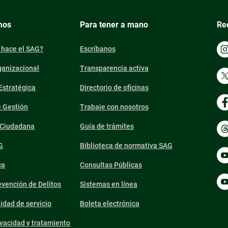
mos
Para tener a mano
Re
 hace el SAG?
Escríbanos
ganizacional
Transparencia activa
 Estratégica
Directorio de oficinas
e Gestión
Trabaje con nosotros
n Ciudadana
Guía de trámites
G
Biblioteca de normativa SAG
ca
Consultas Públicas
vención de Delitos
Sistemas en línea
lidad de servicio
Boleta electrónica
ivacidad y tratamiento