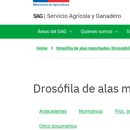
Pasar al contenido principal
SAG
| Servicio Agrícola y Ganadero
Áreas del SAG
Quienes somos
S
Navegación principal
Home
Drosófila de alas manchadas (Drosophil
Drosófila de alas 
Antecedentes
Normativas
Proc. I
Otros documentos