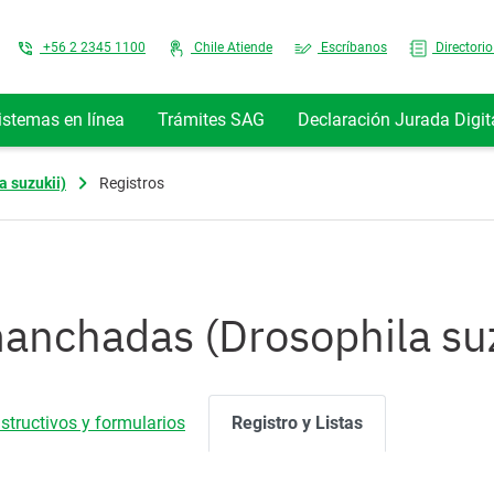
Top Menu
+56 2 2345 1100
Chile Atiende
Escríbanos
Directorio
istemas en línea
Trámites SAG
Declaración Jurada Digit
a suzukii)
Registros
manchadas (Drosophila suz
nstructivos y formularios
Registro y Listas