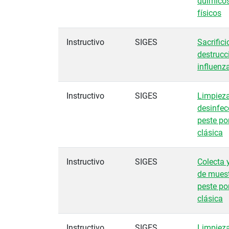
químicos
físicos
Instructivo
SIGES
Sacrifici
destrucc
influenz
Instructivo
SIGES
Limpieza
desinfec
peste po
clásica
Instructivo
SIGES
Colecta 
de mues
peste po
clásica
Instructivo
SIGES
Limpieza