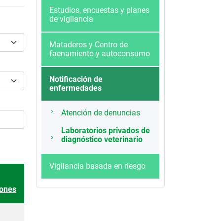
Estudios, encuestas y planes
de vigilancia
Mataderos y Centro de
faenamiento y autoconsumo
Notificación de
enfermedades
Atención de denuncias
Laboratorios privados de
diagnóstico veterinario
Vigilancia basada en riesgo
te
iones