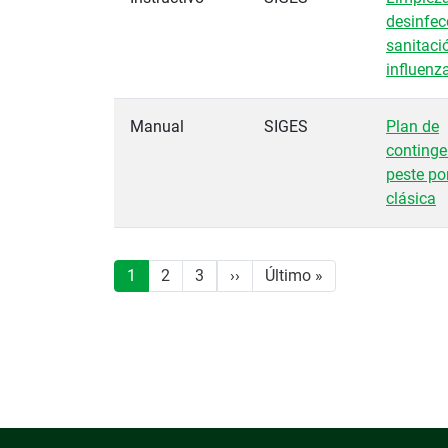
desinfec
sanitaci
influenz
Manual
SIGES
Plan de
continge
peste po
clásica
Paginación
Siguiente página
Última página
1
2
3
››
Último »