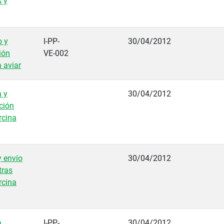
 y
o y
I-PP-
30/04/2012
ión
VE-002
a aviar
 y
30/04/2012
ción
rcina
y envío
30/04/2012
tras
rcina
,
I-PP-
30/04/2012