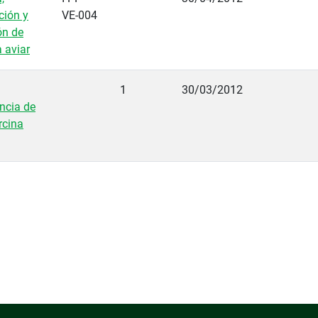
ción y
VE-004
ón de
a aviar
1
30/03/2012
ncia de
rcina