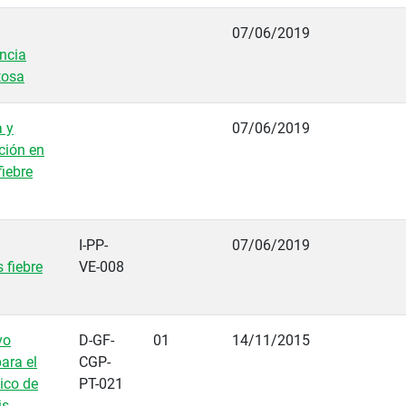
07/06/2019
ncia
tosa
 y
07/06/2019
ción en
fiebre
I-PP-
07/06/2019
 fiebre
VE-008
vo
D-GF-
01
14/11/2015
ara el
CGP-
ico de
PT-021
is