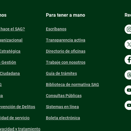
mos
Para tener a mano
Re
 hace el SAG?
Escríbanos
ganizacional
Transparencia activa
 Estratégica
Directorio de oficinas
e Gestión
Trabaje con nosotros
n Ciudadana
Guía de trámites
G
Biblioteca de normativa SAG
ca
Consultas Públicas
vención de Delitos
Sistemas en línea
lidad de servicio
Boleta electrónica
ivacidad y tratamiento