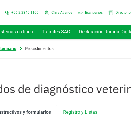
Top Menu
+56 2 2345 1100
Chile Atiende
Escríbanos
Directorio
istemas en línea
Trámites SAG
Declaración Jurada Digit
terinario
Procedimientos
dos de diagnóstico veteri
nstructivos y formularios
Registro y Listas