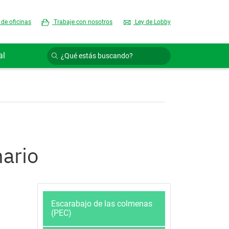
 de oficinas
Trabaje con nosotros
Ley de Lobby
al
nario
Escarabajo de las colmenas
(PEC)