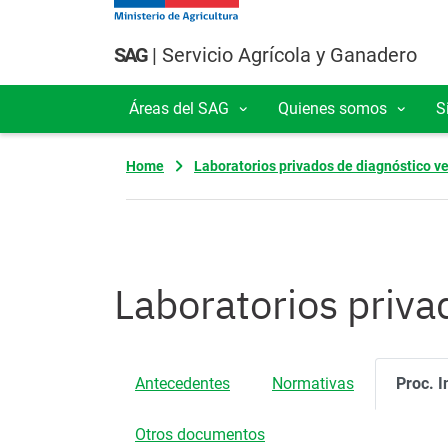
Pasar al contenido principal
SAG
| Servicio Agrícola y Ganadero
Áreas del SAG
Quienes somos
S
Navegación principal
Home
Laboratorios privados de diagnóstico ve
Laboratorios priva
Antecedentes
Normativas
Proc. I
Otros documentos