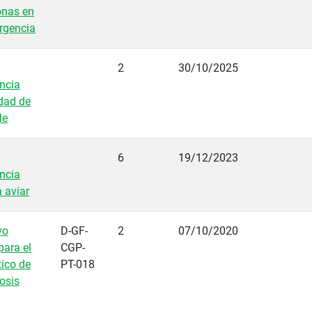
onas en
rgencia
2
30/10/2025
ncia
dad de
le
6
19/12/2023
ncia
a aviar
vo
D-GF-
2
07/10/2020
para el
CGP-
ico de
PT-018
osis