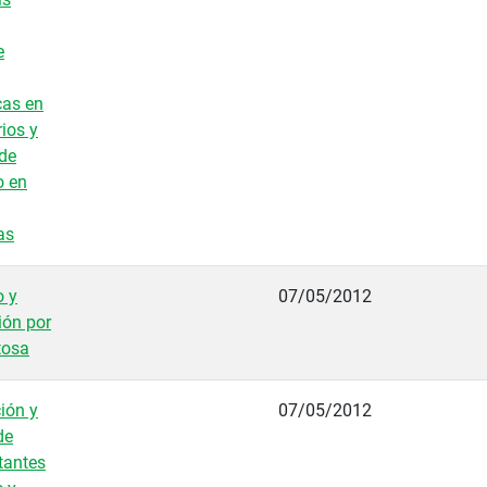
e
cas en
rios y
de
o en
as
o y
07/05/2012
ión por
tosa
ión y
07/05/2012
de
tantes