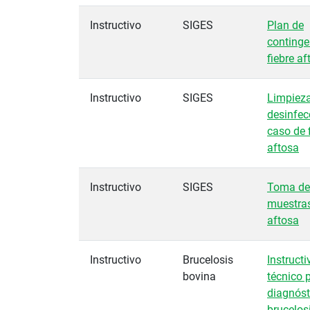
Instructivo
SIGES
Plan de
continge
fiebre af
Instructivo
SIGES
Limpieza
desinfec
caso de 
aftosa
Instructivo
SIGES
Toma de
muestras
aftosa
Instructivo
Brucelosis
Instructi
bovina
técnico p
diagnóst
brucelos