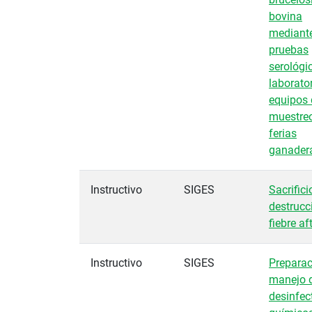
bovina
mediant
pruebas
serológi
laborato
equipos 
muestre
ferias
ganader
Instructivo
SIGES
Sacrifici
destrucc
fiebre af
Instructivo
SIGES
Preparac
manejo 
desinfec