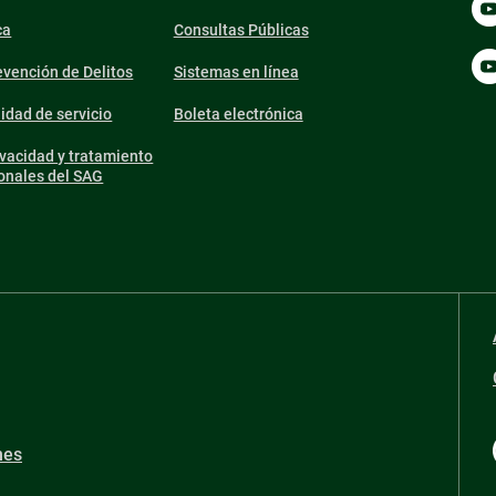
ca
Consultas Públicas
vención de Delitos
Sistemas en línea
lidad de servicio
Boleta electrónica
ivacidad y tratamiento
onales del SAG
nes