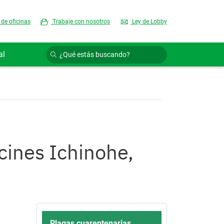
 de oficinas
Trabaje con nosotros
Ley de Lobby
al
cines Ichinohe,
Plagas cuarentenarias