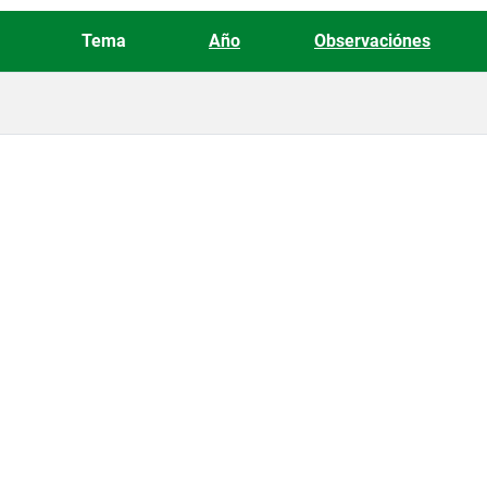
Tema
Año
Observaciónes