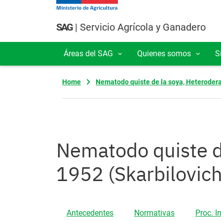
Pasar al contenido principal
SAG
| Servicio Agrícola y Ganadero
Áreas del SAG
Quienes somos
S
Navegación principal
Home
Nematodo quiste de la soya, Heterodera 
Nematodo quiste de
1952 (Skarbilovic
Antecedentes
Normativas
Proc. I