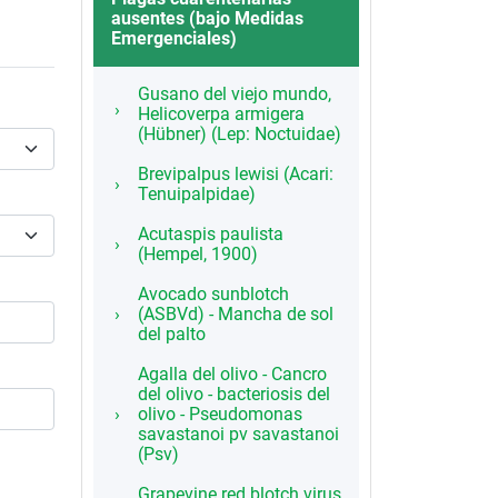
ausentes (bajo Medidas
Emergenciales)
Gusano del viejo mundo,
Helicoverpa armigera
(Hübner) (Lep: Noctuidae)
Brevipalpus lewisi (Acari:
Tenuipalpidae)
Acutaspis paulista
(Hempel, 1900)
Avocado sunblotch
(ASBVd) - Mancha de sol
del palto
Agalla del olivo - Cancro
del olivo - bacteriosis del
olivo - Pseudomonas
savastanoi pv savastanoi
(Psv)
Grapevine red blotch virus