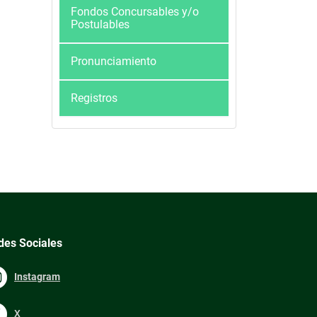
Fondos Concursables y/o
Postulables
Pronunciamiento
Registros
des Sociales
Instagram
X