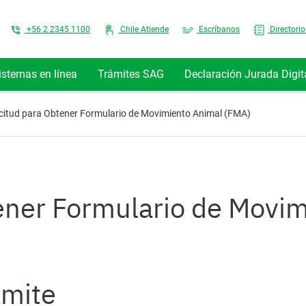
Top Menu
+56 2 2345 1100
Chile Atiende
Escríbanos
Directorio
istemas en línea
Trámites SAG
Declaración Jurada Digit
icitud para Obtener Formulario de Movimiento Animal (FMA)
tener Formulario de Movi
ámite