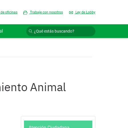
 de oficinas
Trabaje con nosotros
Ley de Lobby
al
miento Animal
Atención Ciudadana