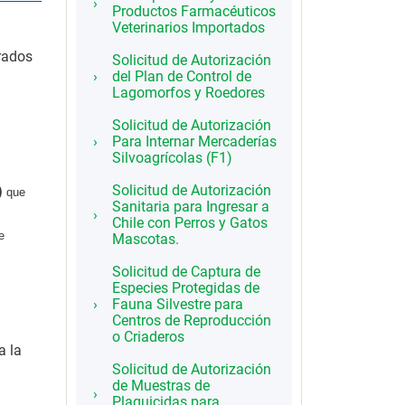
Productos Farmacéuticos
Veterinarios Importados
rados
Solicitud de Autorización
del Plan de Control de
Lagomorfos y Roedores
Solicitud de Autorización
Para Internar Mercaderías
Silvoagrícolas (F1)
Solicitud de Autorización
)
que
Sanitaria para Ingresar a
Chile con Perros y Gatos
e
Mascotas.
Solicitud de Captura de
Especies Protegidas de
Fauna Silvestre para
Centros de Reproducción
o Criaderos
a la
Solicitud de Autorización
de Muestras de
Plaguicidas para