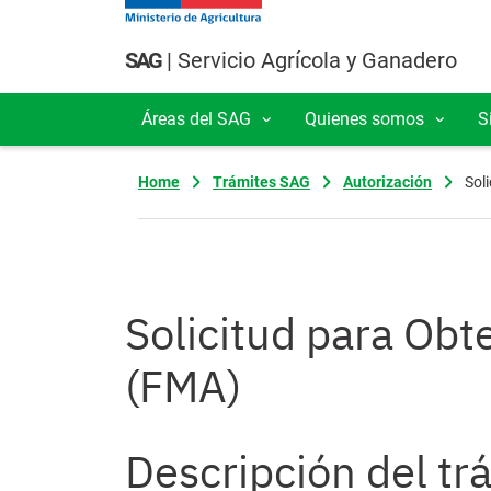
Pasar al contenido principal
SAG
| Servicio Agrícola y Ganadero
Áreas del SAG
Quienes somos
S
Navegación principal
Home
Trámites SAG
Autorización
Sol
Solicitud para Ob
(FMA)
Descripción del tr