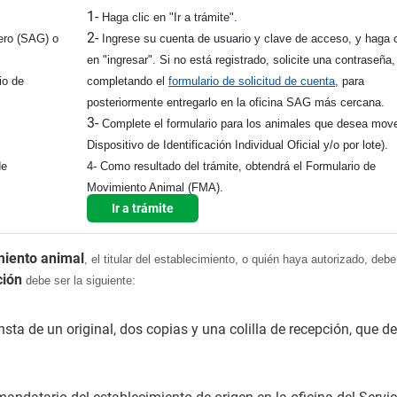
1-
Haga clic en "Ir a trámite".
2-
dero (SAG) o
Ingrese su cuenta de usuario y clave de acceso, y haga c
en "ingresar". Si no está registrado, solicite una contraseña,
io de
completando el
formulario de solicitud de cuenta
, para
posteriormente entregarlo en la oficina SAG más cercana.
3-
Complete el formulario para los animales que desea move
Dispositivo de Identificación Individual Oficial y/o por lote).
de
4- Como resultado del trámite, obtendrá el Formulario de
Movimiento Animal (FMA).
Ir a trámite
iento animal
, el titular del establecimiento, o quién haya autorizado, debe
ción
debe ser la siguiente:
sta de un original, dos copias y una colilla de recepción, que d