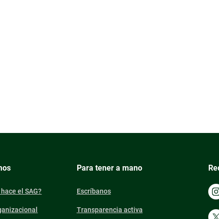
mos
Para tener a mano
Re
 hace el SAG?
Escríbanos
ganizacional
Transparencia activa