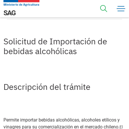
Pasar al contenido principal
Solicitud de Importación de bebidas alcohólicas
Navegación principal
SAG
Solicitud de Importación de
bebidas alcohólicas
Descripción del trámite
Permite importar bebidas alcohólicas, alcoholes etílicos y
vinagres para su comercialización en el mercado chileno.
El