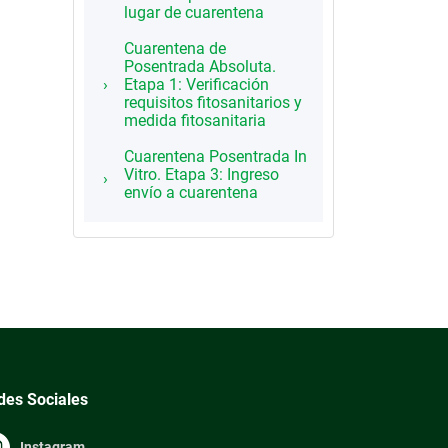
lugar de cuarentena
Cuarentena de
Posentrada Absoluta.
Etapa 1: Verificación
requisitos fitosanitarios y
medida fitosanitaria
Cuarentena Posentrada In
Vitro. Etapa 3: Ingreso
envío a cuarentena
des Sociales
Instagram