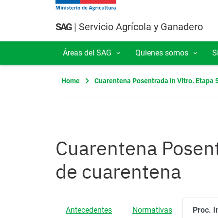
Pasar al contenido principal
SAG
| Servicio Agrícola y Ganadero
Áreas del SAG
Quienes somos
S
Navegación principal
Home
Cuarentena Posentrada In Vitro. Etapa 
Cuarentena Posentr
de cuarentena
Antecedentes
Normativas
Proc. I