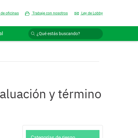
 de oficinas
Trabaje con nosotros
Ley de Lobby
al
valuación y término
Categorías de riesgo