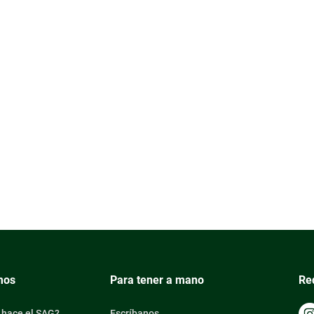
mos
Para tener a mano
Re
 hace el SAG?
Escríbanos