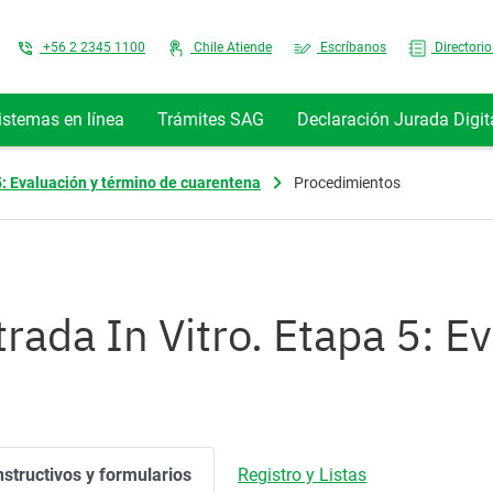
Top Menu
+56 2 2345 1100
Chile Atiende
Escríbanos
Directorio
istemas en línea
Trámites SAG
Declaración Jurada Digit
5: Evaluación y término de cuarentena
Procedimientos
ada In Vitro. Etapa 5: E
nstructivos y formularios
Registro y Listas