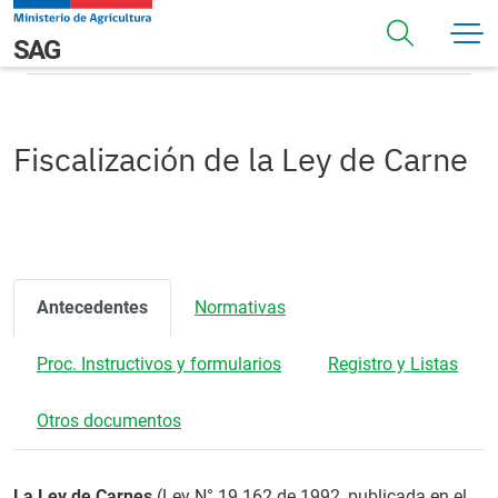
Pasar al contenido principal
Fiscalización de la Ley de Carne
Navegación principal
SAG
Fiscalización de la Ley de Carne
Antecedentes
Normativas
Proc. Instructivos y formularios
Registro y Listas
Otros documentos
La Ley de Carnes
(Ley N° 19.162 de 1992, publicada en el