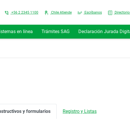
Top Menu
+56 2 2345 1100
Chile Atiende
Escríbanos
Directorio
istemas en línea
Trámites SAG
Declaración Jurada Digit
nstructivos y formularios
Registro y Listas