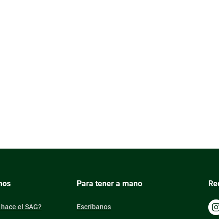
mos
Para tener a mano
Re
 hace el SAG?
Escríbanos