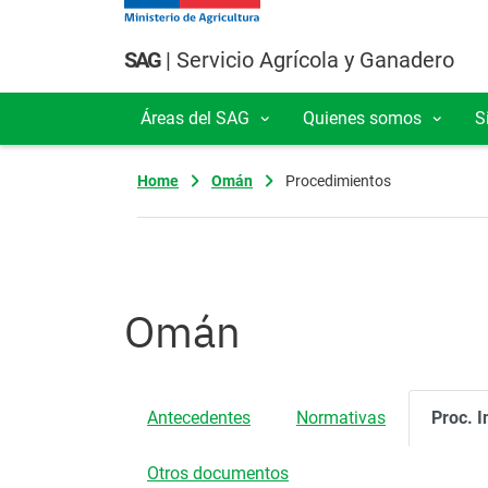
Pasar al contenido principal
SAG
| Servicio Agrícola y Ganadero
Áreas del SAG
Quienes somos
S
Navegación principal
Home
Omán
Procedimientos
Omán
Antecedentes
Normativas
Proc. I
Otros documentos