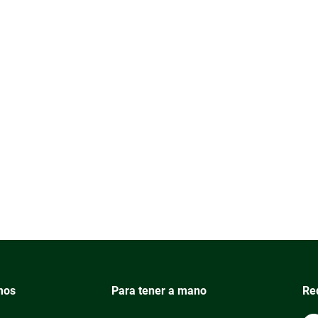
mos
Para tener a mano
Re