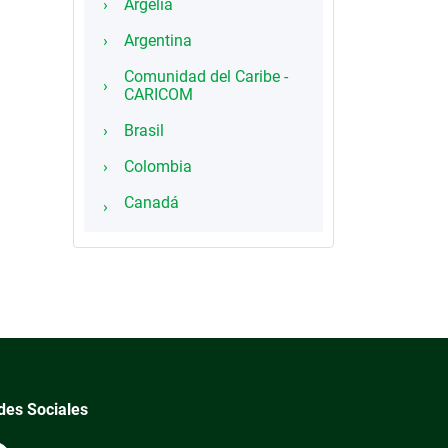
Argelia
Argentina
Comunidad del Caribe -
CARICOM
Brasil
Colombia
Canadá
des Sociales