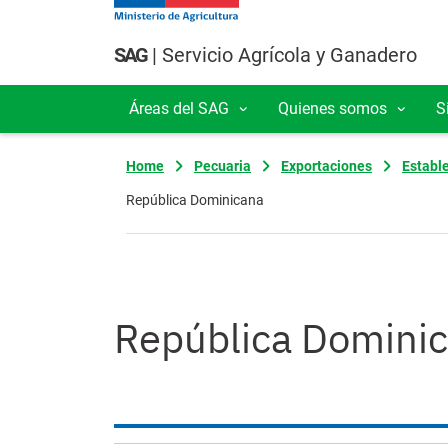
Pasar al contenido principal
SAG
| Servicio Agrícola y Ganadero
Áreas del SAG
Quienes somos
S
Navegación principal
Home
Pecuaria
Exportaciones
Establ
República Dominicana
República Domini