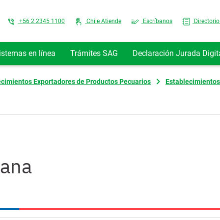
Top Menu
+56 2 2345 1100
Chile Atiende
Escríbanos
Directorio
istemas en línea
Trámites SAG
Declaración Jurada Digit
ecimientos Exportadores de Productos Pecuarios
Establecimientos
cana