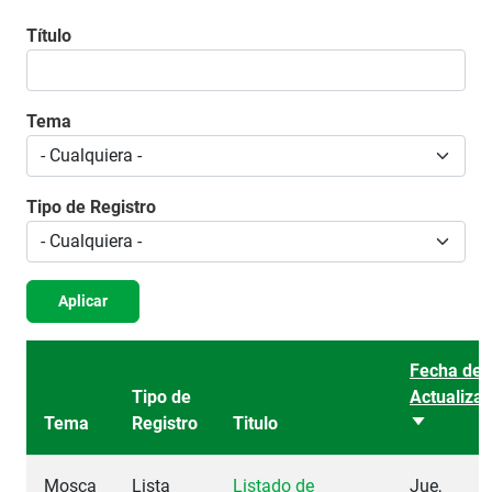
Título
Tema
Tipo de Registro
Aplicar
Fecha de
Tipo de
Actualizac
Tema
Registro
Titulo
Ordenar a
Mosca
Lista
Listado de
Jue,