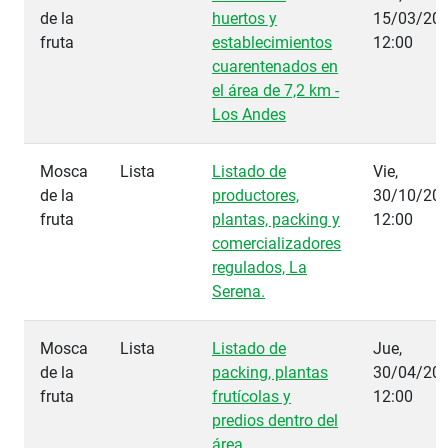
de la
huertos y
15/03/201
fruta
establecimientos
12:00
cuarentenados en
el área de 7,2 km -
Los Andes
Mosca
Lista
Listado de
Vie,
de la
productores,
30/10/201
fruta
plantas, packing y
12:00
comercializadores
regulados, La
Serena.
Mosca
Lista
Listado de
Jue,
de la
packing, plantas
30/04/201
fruta
frutícolas y
12:00
predios dentro del
área