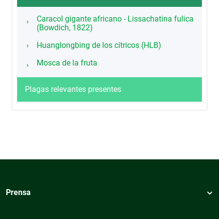
Caracol gigante africano - Lissachatina fulica
(Bowdich, 1822)
Huanglongbing de los cítricos (HLB)
Mosca de la fruta
Plagas relevantes presentes
Prensa