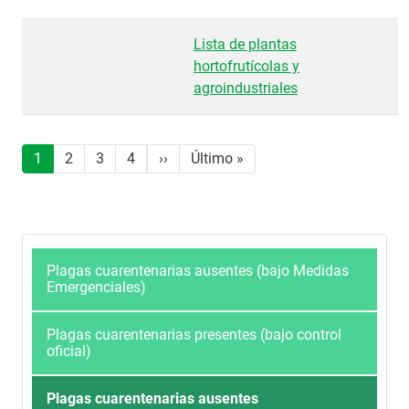
Lista de plantas
hortofrutícolas y
agroindustriales
Paginación
Siguiente página
Última página
1
2
3
4
››
Último »
Plagas cuarentenarias ausentes (bajo Medidas
Emergenciales)
Plagas cuarentenarias presentes (bajo control
oficial)
Plagas cuarentenarias ausentes