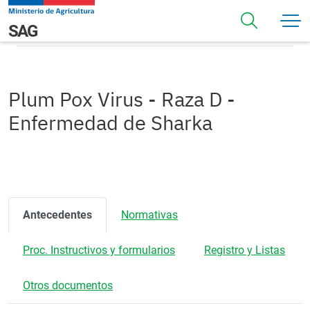
Pasar al contenido principal
Plum Pox Virus - Raza D - Enfermedad de Sharka
Navegación principal
SAG
Plum Pox Virus - Raza D -
Enfermedad de Sharka
Antecedentes
Normativas
Proc. Instructivos y formularios
Registro y Listas
Otros documentos