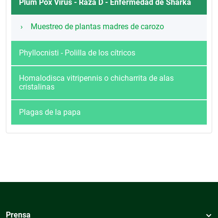
Plum Pox Virus - Raza D - Enfermedad de Sharka
Muestreo de plantas madres de carozo
Phyllocnisti - Polilla de los cítricos
Homalodisca vitripennis o chicharrita de alas
cristalinas
Plagas de la papa
Prensa