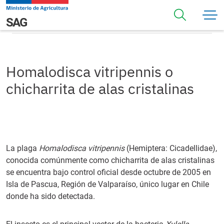
Pasar al contenido principal
Homalodisca vitripennis o chicharrita de alas cristalinas
Navegación principal
SAG
Homalodisca vitripennis o
chicharrita de alas cristalinas
La plaga
Homalodisca vitripennis
(Hemiptera: Cicadellidae),
conocida comúnmente como chicharrita de alas cristalinas
se encuentra bajo control oficial desde octubre de 2005 en
Isla de Pascua, Región de Valparaíso, único lugar en Chile
donde ha sido detectada.