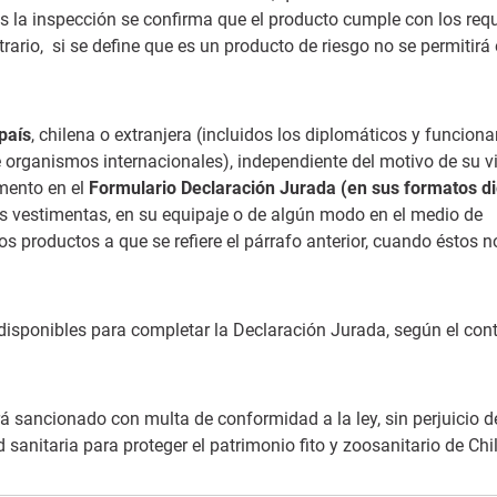
as la inspección se confirma que el producto cumple con los requ
rario, si se define que es un producto de riesgo no se permitirá 
país
, chilena o extranjera (incluidos los diplomáticos y funciona
e organismos internacionales), independiente del motivo de su vi
amento en el
Formulario Declaración Jurada (en sus formatos dig
sus vestimentas, en su equipaje o de algún modo en el medio de
os productos a que se refiere el párrafo anterior, cuando éstos n
isponibles para completar la Declaración Jurada, según el cont
á sancionado con multa de conformidad a la ley, sin perjuicio d
nitaria para proteger el patrimonio fito y zoosanitario de Chil