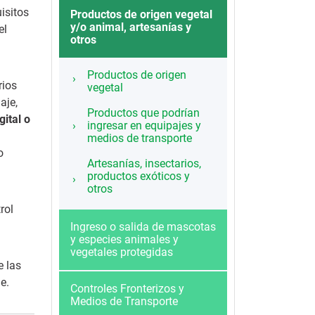
isitos
Productos de origen vegetal
y/o animal, artesanías y
el
otros
Productos de origen
rios
vegetal
aje,
Productos que podrían
ital o
ingresar en equipajes y
medios de transporte
o
Artesanías, insectarios,
productos exóticos y
otros
rol
Ingreso o salida de mascotas
y especies animales y
vegetales protegidas
e las
e.
Controles Fronterizos y
Medios de Transporte