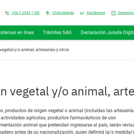
Top Menu
+56 2 2345 1100
Chile Atiende
Escríbanos
Directorio
istemas en línea
Trámites SAG
Declaración Jurada Digit
vegetal y/o animal, artesanías y otros
n vegetal y/o animal, arte
s, productos de origen vegetal o animal (incluidas las artesanía
 actividades agrícolas, productos farmacéuticos de uso
imentación animal que pretendan ingresarse al país, serán revi
nadero antes de su nacionalización, quien definirá la/s medida/