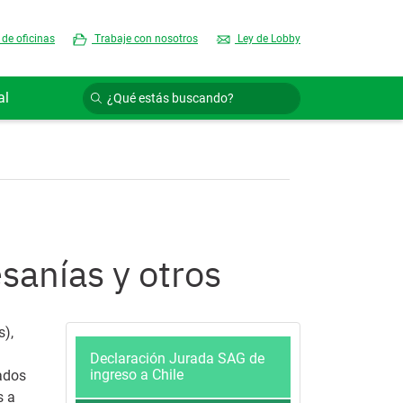
 de oficinas
Trabaje con nosotros
Ley de Lobby
al
sanías y otros
s),
Declaración Jurada SAG de
ingreso a Chile
sados
s a