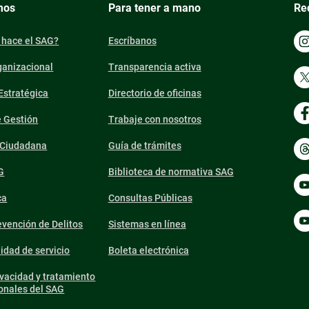
mos
Para tener a mano
Re
 hace el SAG?
Escríbanos
ganizacional
Transparencia activa
 Estratégica
Directorio de oficinas
e Gestión
Trabaje con nosotros
n Ciudadana
Guía de trámites
G
Biblioteca de normativa SAG
ca
Consultas Públicas
vención de Delitos
Sistemas en línea
lidad de servicio
Boleta electrónica
ivacidad y tratamiento
onales del SAG