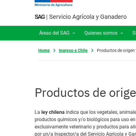
Pasar al contenido principal
SAG
| Servicio Agrícola y Ganadero
Áreas del SAG
Quienes somos
S
Navegación principal
Home
Ingreso a Chile
Productos de origen 
Productos de orige
La
ley chilena
indica que los vegetales, animale
productos químicos y/o biológicos para uso en
exclusivamente veterinario y productos para al
por un/a Inspector/a del Servicio Agrícola y Ga