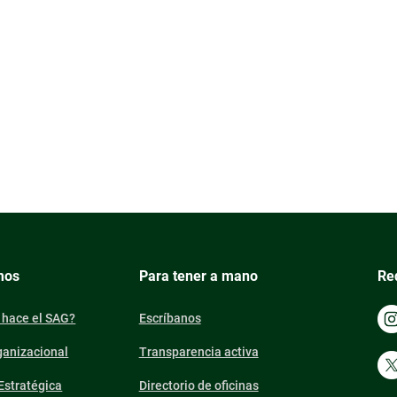
mos
Para tener a mano
Re
 hace el SAG?
Escríbanos
ganizacional
Transparencia activa
 Estratégica
Directorio de oficinas