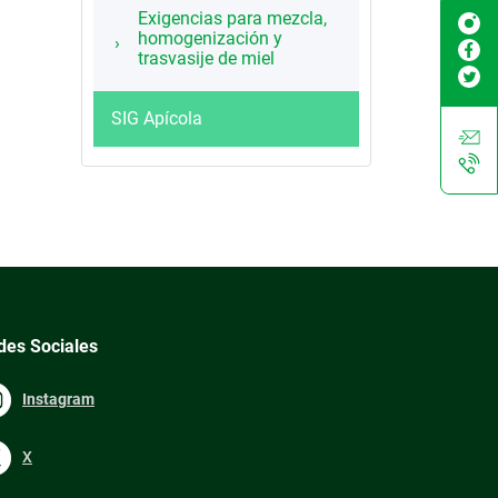
Exigencias para mezcla,
homogenización y
trasvasije de miel
SIG Apícola
des Sociales
Instagram
X