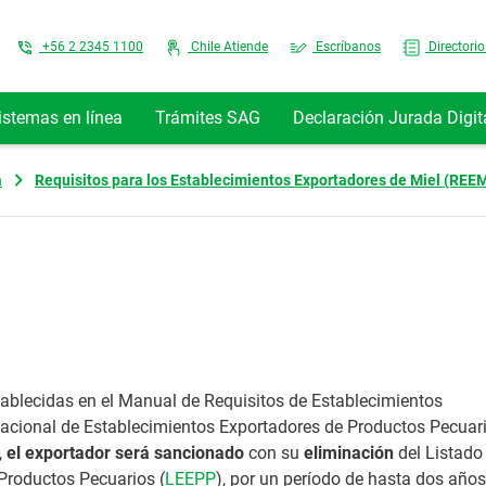
Top Menu
+56 2 2345 1100
Chile Atiende
Escríbanos
Directorio
istemas en línea
Trámites SAG
Declaración Jurada Digit
a
Requisitos para los Establecimientos Exportadores de Miel (REE
ablecidas en el Manual de Requisitos de Establecimientos
 Nacional de Establecimientos Exportadores de Productos Pecuar
,
el exportador será sancionado
con su
eliminación
del Listado
Productos Pecuarios (
LEEPP
), por un período de hasta dos años