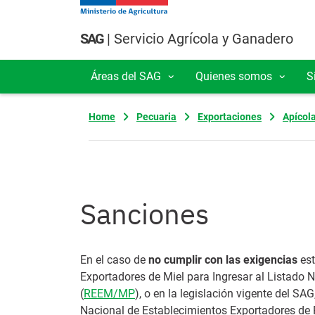
Pasar al contenido principal
SAG
| Servicio Agrícola y Ganadero
Áreas del SAG
Quienes somos
S
Navegación principal
Home
Pecuaria
Exportaciones
Apícol
Sanciones
En el caso de
no cumplir con las exigencias
est
Exportadores de Miel para Ingresar al Listado
(
REEM/MP
), o en la legislación vigente del SAG
Nacional de Establecimientos Exportadores de 