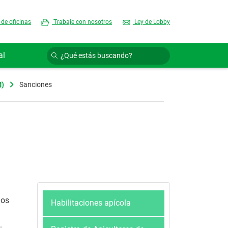
 de oficinas
Trabaje con nosotros
Ley de Lobby
al
M)
Sanciones
ios
Habilitaciones apícola
.