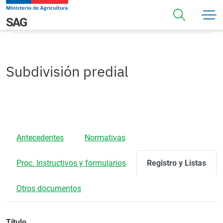
Pasar al contenido principal
Registros
Navegación principal
SAG
Subdivisión predial
Antecedentes
Normativas
Proc. Instructivos y formularios
Registro y Listas
Otros documentos
Título