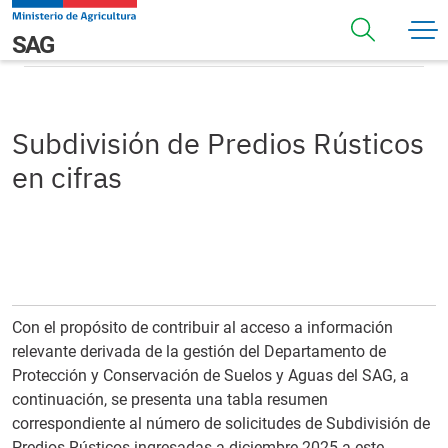
Pasar al contenido principal
Subdivisión de Predios Rústicos en cifras
Navegación principal
SAG
Subdivisión de Predios Rústicos
en cifras
Con el propósito de contribuir al acceso a información
relevante derivada de la gestión del Departamento de
Protección y Conservación de Suelos y Aguas del SAG, a
continuación, se presenta una tabla resumen
correspondiente al número de solicitudes de Subdivisión de
Predios Rústicos ingresadas a diciembre 2025 a este