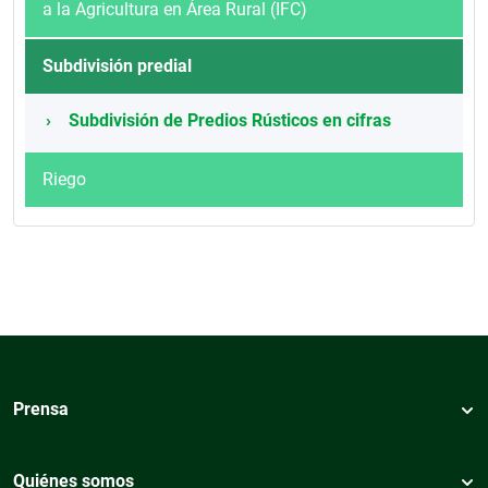
a la Agricultura en Área Rural (IFC)
Subdivisión predial
Subdivisión de Predios Rústicos en cifras
Riego
Prensa
Quiénes somos