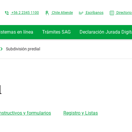
Top Menu
+56 2 2345 1100
Chile Atiende
Escríbanos
Directorio
istemas en línea
Trámites SAG
Declaración Jurada Digit
Subdivisión predial
l
Instructivos y formularios
Registro y Listas