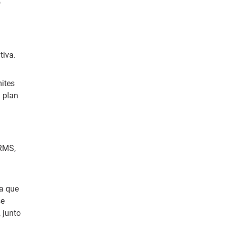
o
tiva.
mites
l plan
PRMS,
ya que
se
, junto