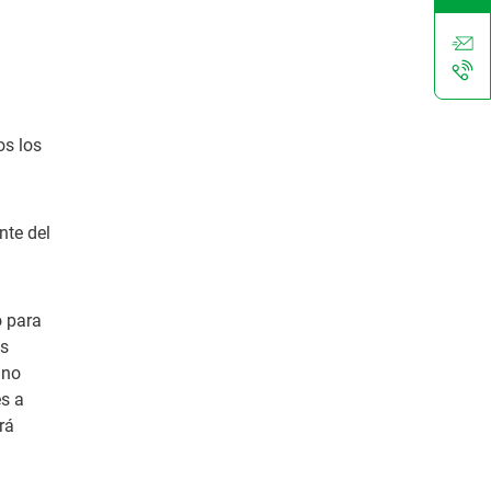
os los
nte del
o para
as
 no
es a
rá