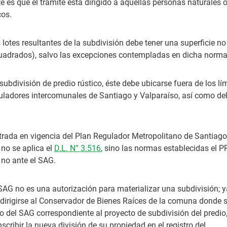
e es que el trámite está dirigido a aquellas personas naturales 
cos.
os lotes resultantes de la subdivisión debe tener una superficie no
 cuadrados), salvo las excepciones contempladas en dicha norma
 subdivisión de predio rústico, éste debe ubicarse fuera de los lí
eguladores intercomunales de Santiago y Valparaíso, así como de
entrada en vigencia del Plan Regulador Metropolitano de Santiago
 no se aplica el
D.L. N° 3.516
, sino las normas establecidas el 
 no ante el SAG.
 SAG no es una autorización para materializar una subdivisión; 
á dirigirse al Conservador de Bienes Raíces de la comuna donde 
ado del SAG correspondiente al proyecto de subdivisión del predio
scribir la nueva división de su propiedad en el registro del