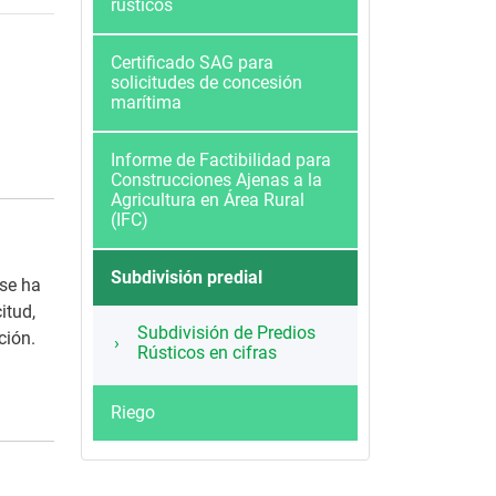
rústicos
Certificado SAG para
solicitudes de concesión
marítima
Informe de Factibilidad para
Construcciones Ajenas a la
Agricultura en Área Rural
(IFC)
Subdivisión predial
 se ha
itud,
Subdivisión de Predios
ción.
Rústicos en cifras
Riego