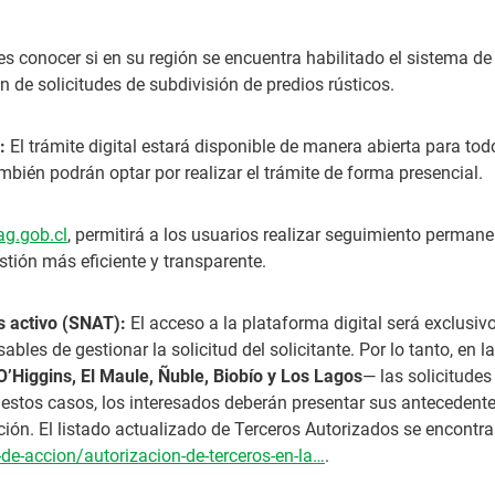
 es conocer si en su región se encuentra habilitado el sistema de
ón de solicitudes de subdivisión de predios rústicos.
:
El trámite digital estará disponible de manera abierta para tod
mbién podrán optar por realizar el trámite de forma presencial.
sag.gob.cl
, permitirá a los usuarios realizar seguimiento permane
tión más eficiente y transparente.
s activo (SNAT):
El acceso a la plataforma digital será exclusiv
les de gestionar la solicitud del solicitante. Por lo tanto, en l
O’Higgins, El Maule, Ñuble, Biobío y Los Lagos
— las solicitudes
estos casos, los interesados deberán presentar sus antecedent
ión. El listado actualizado de Terceros Autorizados se encontra
de-accion/autorizacion-de-terceros-en-la…
.