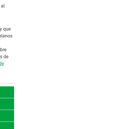
 al
 y que
 planos
bre
os de
de