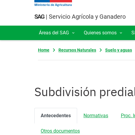
Pasar al contenido principal
SAG
| Servicio Agrícola y Ganadero
Áreas del SAG
Quienes somos
S
Navegación principal
Home
Recursos Naturales
Suelo y aguas
Subdivisión predia
Antecedentes
Normativas
Proc. 
Otros documentos