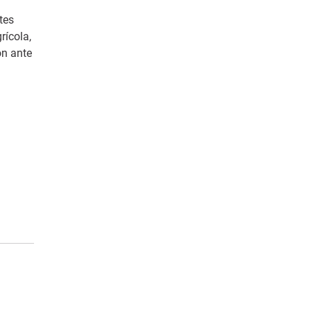
tes
rícola,
ón ante