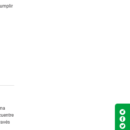
umplir
una
cuentre
través