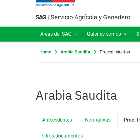
Pasar al contenido principal
SAG
| Servicio Agrícola y Ganadero
Áreas del SAG
Quienes somos
S
Navegación principal
Home
Arabia Saudita
Procedimientos
Arabia Saudita
Antecedentes
Normativas
Proc. I
Otros documentos