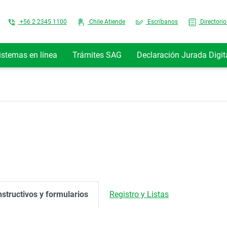
Top Menu
+56 2 2345 1100
Chile Atiende
Escríbanos
Directorio
istemas en línea
Trámites SAG
Declaración Jurada Digit
nstructivos y formularios
Registro y Listas