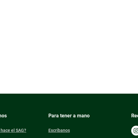
mos
Para tener a mano
Re
 hace el SAG?
Escríbanos