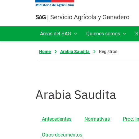
Pasar al contenido principal
SAG
| Servicio Agrícola y Ganadero
Áreas del SAG
Quienes somos
S
Navegación principal
Home
Arabia Saudita
Registros
Arabia Saudita
Antecedentes
Normativas
Proc. I
Otros documentos