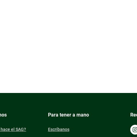
mos
Para tener a mano
Re
 hace el SAG?
Escríbanos