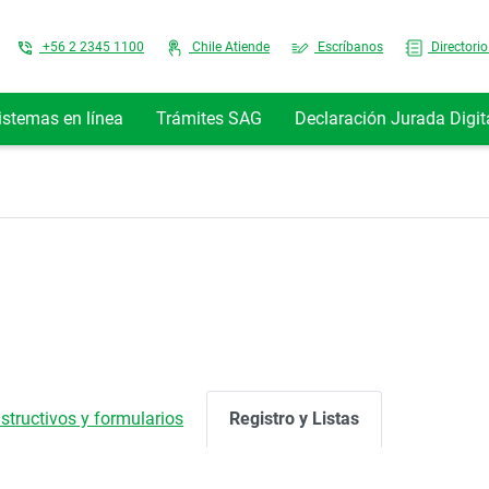
Top Menu
+56 2 2345 1100
Chile Atiende
Escríbanos
Directorio
istemas en línea
Trámites SAG
Declaración Jurada Digit
nstructivos y formularios
Registro y Listas