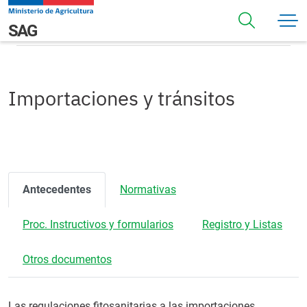
Pasar al contenido principal
Importaciones y tránsitos
Navegación principal
SAG
Importaciones y tránsitos
Antecedentes
Normativas
Proc. Instructivos y formularios
Registro y Listas
Otros documentos
Las regulaciones fitosanitarias a las importaciones