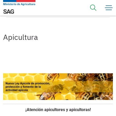
Pasar al contenido principal
Apicultura
Navegación principal
SAG
Apicultura
¡Atención apicultores y apicultoras!