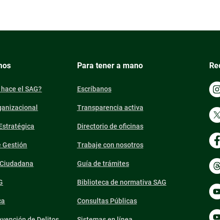
mos
Para tener a mano
Re
 hace el SAG?
Escríbanos
ganizacional
Transparencia activa
 Estratégica
Directorio de oficinas
e Gestión
Trabaje con nosotros
n Ciudadana
Guía de trámites
G
Biblioteca de normativa SAG
ca
Consultas Públicas
vención de Delitos
Sistemas en línea