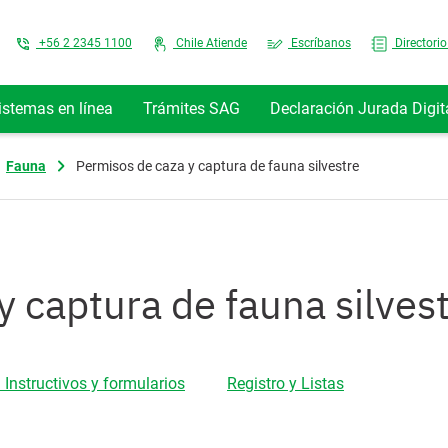
Top Menu
+56 2 2345 1100
Chile Atiende
Escríbanos
Directorio
istemas en línea
Trámites SAG
Declaración Jurada Digit
Fauna
Permisos de caza y captura de fauna silvestre
y captura de fauna silves
 Instructivos y formularios
Registro y Listas