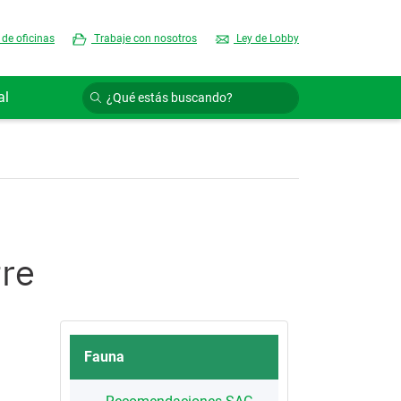
 de oficinas
Trabaje con nosotros
Ley de Lobby
al
tre
Fauna