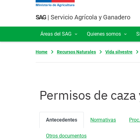
Pasar al contenido principal
SAG
| Servicio Agrícola y Ganadero
Áreas del SAG
Quienes somos
S
Navegación principal
Home
Recursos Naturales
Vida silvestre
Permisos de caza 
Antecedentes
Normativas
Proc.
Otros documentos