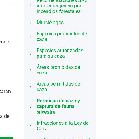
Recomendaciones SAG
ante emergencia por
incendios forestales
l
Murciélagos
Especies prohibidas de
caza
yor o
Especies autorizadas
para su caza
Áreas prohibidas de
caza
Áreas permitidas de
caza
tarán
Permisos de caza y
captura de fauna
silvestre
ía de
Infracciones a la Ley de
Caza