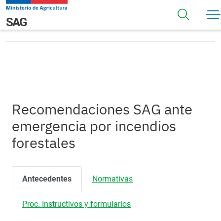
Pasar al contenido principal
Recomendaciones SAG ante emergencia por incendios
Navegación principal
SAG
forestales
Recomendaciones SAG ante
emergencia por incendios
forestales
Antecedentes
Normativas
Proc. Instructivos y formularios