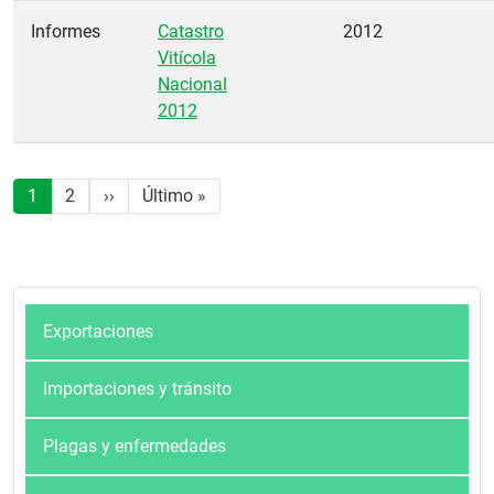
Informes
Catastro
2012
Vitícola
Nacional
2012
Paginación
Siguiente página
Última página
1
2
››
Último »
Exportaciones
Importaciones y tránsito
Plagas y enfermedades