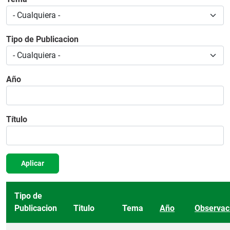
Tipo de Publicacion
Año
Título
Aplicar
Tipo de
Publicacion
Titulo
Tema
Año
Observac