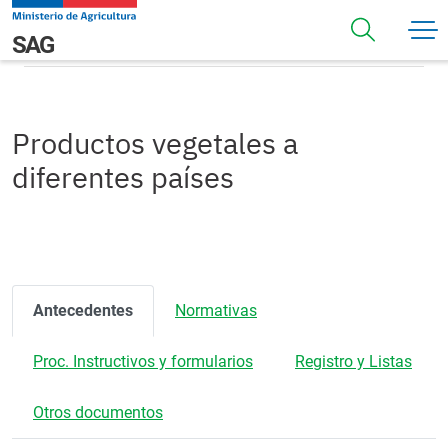
Pasar al contenido principal
Productos vegetales a diferentes países
Navegación principal
SAG
Productos vegetales a
diferentes países
Antecedentes
Normativas
Proc. Instructivos y formularios
Registro y Listas
Otros documentos