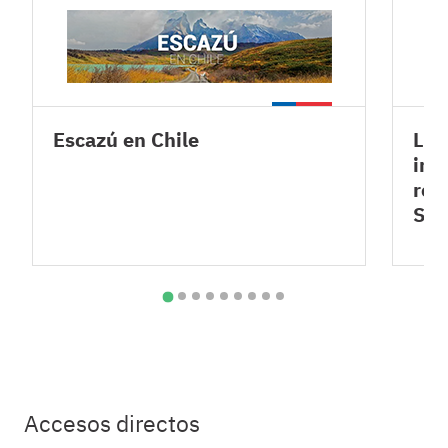
Escazú en Chile
Lev
inf
rel
SA
Accesos directos