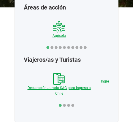
Áreas de acción
ciales
Agrícola
Pecua
Viajeros/as y Turistas
 medios de
Ingreso de producto
vegetal y
Declaración Jurada SAG para ingreso a
Chile