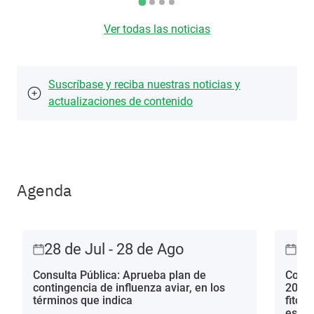
Ver todas las noticias
Suscríbase y reciba nuestras noticias y
actualizaciones de contenido
Agenda
28 de Jul - 28 de Ago
28
Consulta Pública: Aprueba plan de
Consu
contingencia de influenza aviar, en los
2013 
términos que indica
fitos
estac