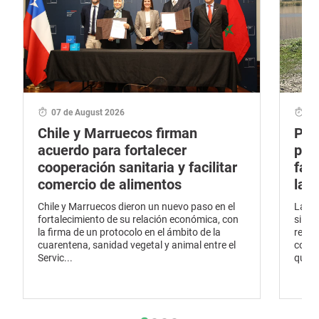
07 de August 2026
06
Chile y Marruecos firman
Por
acuerdo para fortalecer
pro
cooperación sanitaria y facilitar
fau
comercio de alimentos
la 
Chile y Marruecos dieron un nuevo paso en el
La pr
fortalecimiento de su relación económica, con
silve
la firma de un protocolo en el ámbito de la
renov
cuarentena, sanidad vegetal y animal entre el
conti
Servic...
que ha