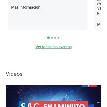
(mora
Más información
Vacci
proce
Más i
Ver todos los eventos
Videos
Video file