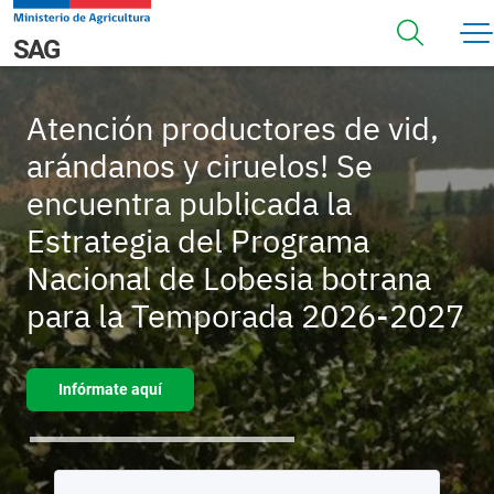
Pasar al contenido principal
Navegación principal
SAG
Atención productores de vid,
arándanos y ciruelos! Se
encuentra publicada la
Estrategia del Programa
Nacional de Lobesia botrana
para la Temporada 2026-2027
Infórmate aquí