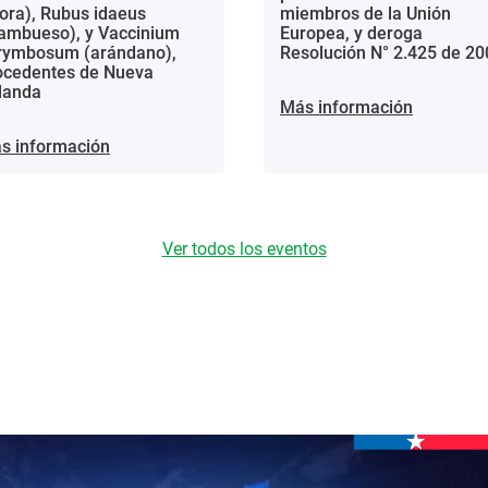
ora), Rubus idaeus
miembros de la Unión
rambueso), y Vaccinium
Europea, y deroga
rymbosum (arándano),
Resolución N° 2.425 de 20
ocedentes de Nueva
landa
Más información
s información
Ver todos los eventos