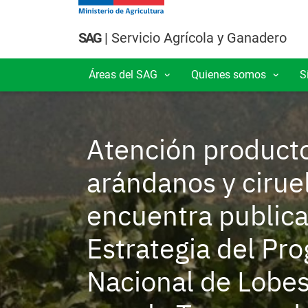
Pasar al contenido principal
SAG
| Servicio Agrícola y Ganadero
Áreas del SAG
Quienes somos
S
Navegación principal
Atención producto
arándanos y cirue
encuentra publica
Estrategia del Pr
Nacional de Lobes
Semillas
Neg