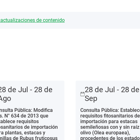
y actualizaciones de contenido
28 de Jul - 28 de
28 de Jul - 28 de
Ago
Sep
nsulta Pública: Modifica
Consulta Pública: Establec
s. N° 634 de 2013 que
requisitos fitosanitarios de
tablece requisitos
importación para estacas
tosanitarios de importación
semileñosas con y sin raíz
ra plantas, estacas y
olivo (Olea europaea),
millas de Rubus fruticosus
procedentes de los estado