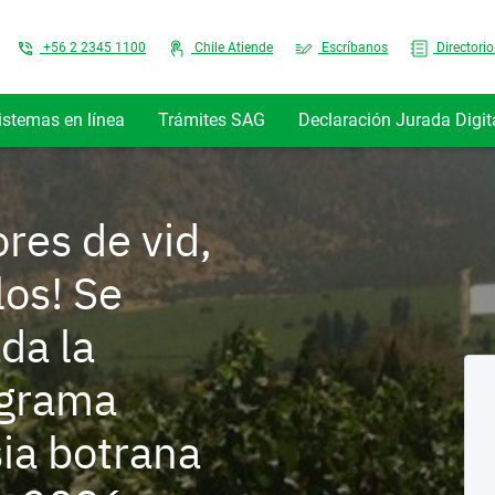
Top Menu
+56 2 2345 1100
Chile Atiende
Escríbanos
Directorio
istemas en línea
Trámites SAG
Declaración Jurada Digit
res de vid,
los! Se
da la
ograma
ia botrana
ociaciones
Control de
Red
Autorización
Transacciones