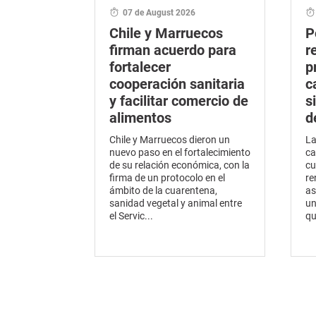
07 de August 2026
Chile y Marruecos
P
firman acuerdo para
r
fortalecer
p
cooperación sanitaria
c
y facilitar comercio de
s
alimentos
d
Chile y Marruecos dieron un
La
nuevo paso en el fortalecimiento
ca
de su relación económica, con la
cu
firma de un protocolo en el
re
ámbito de la cuarentena,
as
sanidad vegetal y animal entre
un
el Servic...
qu