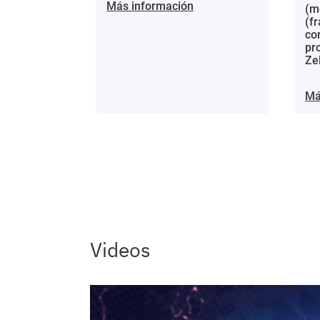
Más información
(m
(f
co
pr
Ze
Má
Videos
Video file