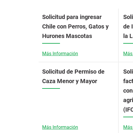
Solicitud para ingresar
Sol
Chile con Perros, Gatos y
de 
Hurones Mascotas
la 
Más Información
Más 
Solicitud de Permiso de
Sol
Caza Menor y Mayor
fac
con
agr
(IF
Más Información
Más 