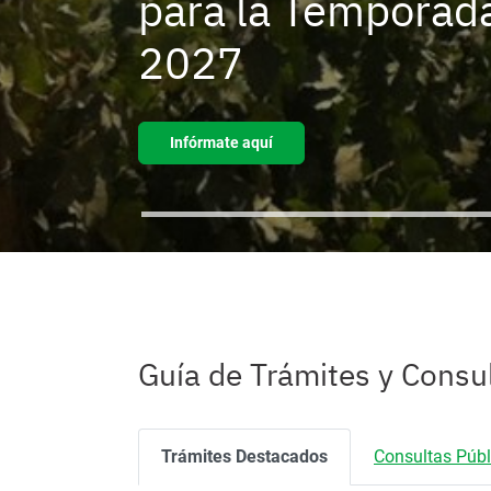
para la Temporad
2027
Infórmate aquí
C
fr
Ingreso o
m
salida de
t
mascotas
Guía de Trámites y Consu
Trámites Destacados
Consultas Públ