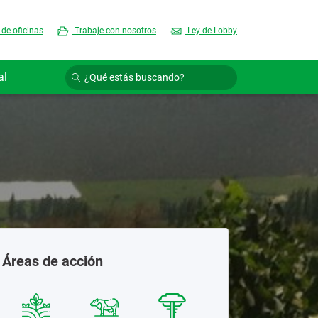
 de oficinas
Trabaje con nosotros
Ley de Lobby
al
Áreas de acción
Semill