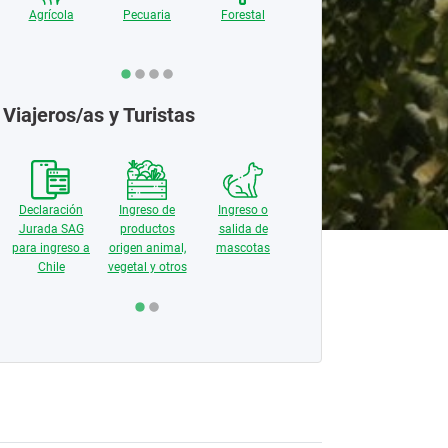
Agrícola
Pecuaria
Forestal
Recursos
Naturales
Viajeros/as y Turistas
Controles
fronterizos y
Declaración
Ingreso de
Ingreso o
Declara
medios de
Jurada SAG
productos
salida de
Jurada 
transporte
para ingreso a
origen animal,
mascotas
para ingr
Chile
vegetal y otros
Chil