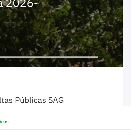
a 2026-
Frontera
Laboratorios
de terceros
Comerciales
ontroles
Controles
onterizos y
fronterizos y
Declaración
Ingreso de
Ingreso o
edios de
medios de
Jurada SAG
productos
salida de
ransporte
transporte
para ingreso a
origen animal,
mascotas
Chile
vegetal y otros
ltas Públicas SAG
icas