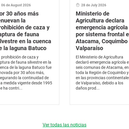
06 de August 2026
28 de July 2026
or 30 años más
Ministerio de
enuevan la
Agricultura declara
rohibición de caza y
emergencia agrícola
aptura de fauna
por sistema frontal 
ilvestre en la cuenca
Atacama, Coquimbo 
e la laguna Batuco
Valparaíso
 prohibición de caza y
El Ministerio de Agricultura
ptura de fauna silvestre en la
declaró emergencia agrícola 
enca de la laguna Batuco fue
seis comunas de Atacama, en
novada por 30 años más,
toda la Región de Coquimbo y
egurando la continuidad de
en las provincias continentale
a medida vigente desde 1995
de Valparaíso, debido a los
e ha contri...
daños prod...
Ver todas las noticias