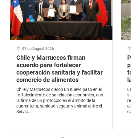
07 de August 2026
06
Chile y Marruecos firman
Por
acuerdo para fortalecer
pro
cooperación sanitaria y facilitar
fau
comercio de alimentos
la 
Chile y Marruecos dieron un nuevo paso en el
La pr
fortalecimiento de su relación económica, con
silve
la firma de un protocolo en el ámbito de la
renov
cuarentena, sanidad vegetal y animal entre el
conti
Servic...
que ha