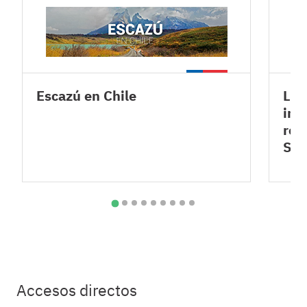
Escazú en Chile
Lev
inf
rel
SA
Accesos directos