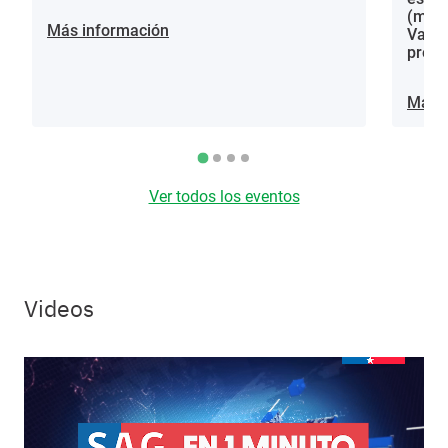
(mora
Más información
Vacci
proce
Más i
Ver todos los eventos
Videos
Video file