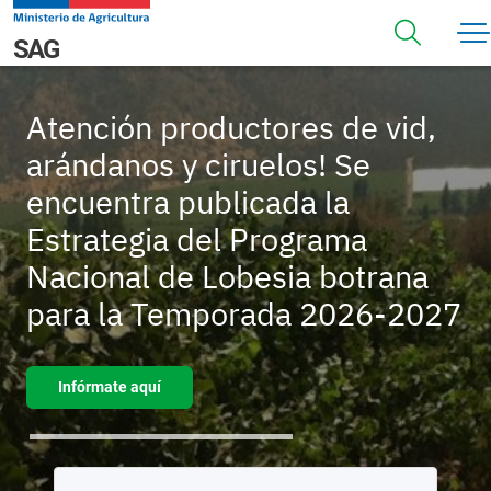
Pasar al contenido principal
Navegación principal
SAG
Atención productores de vid,
arándanos y ciruelos! Se
encuentra publicada la
Estrategia del Programa
Nacional de Lobesia botrana
para la Temporada 2026-2027
Infórmate aquí