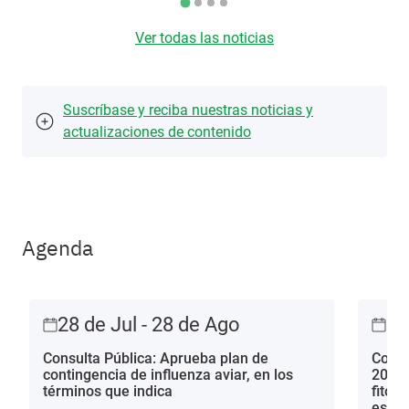
Ver todas las noticias
Suscríbase y reciba nuestras noticias y
actualizaciones de contenido
Agenda
28 de Jul - 28 de Ago
28
Consulta Pública: Aprueba plan de
Consu
contingencia de influenza aviar, en los
2013 
términos que indica
fitos
estac