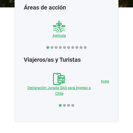
Áreas de acción
ciales
Agrícola
Pecua
Viajeros/as y Turistas
 medios de
Ingreso de producto
vegetal y
Declaración Jurada SAG para ingreso a
Chile