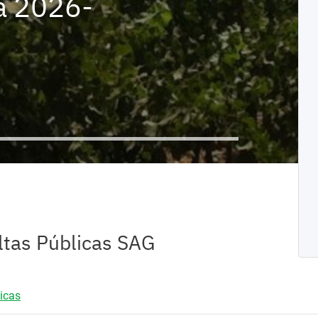
a 2026-
Frontera
Laboratorios
de terceros
Comerciales
ontroles
Controles
onterizos y
fronterizos y
Declaración
Ingreso de
Ingreso o
edios de
medios de
Jurada SAG
productos
salida de
ransporte
transporte
para ingreso a
origen animal,
mascotas
Chile
vegetal y otros
ltas Públicas SAG
icas