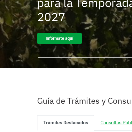
para la Temporad
2027
Infórmate aquí
C
fr
Ingreso o
m
salida de
t
mascotas
Guía de Trámites y Consu
Trámites Destacados
Consultas Públ