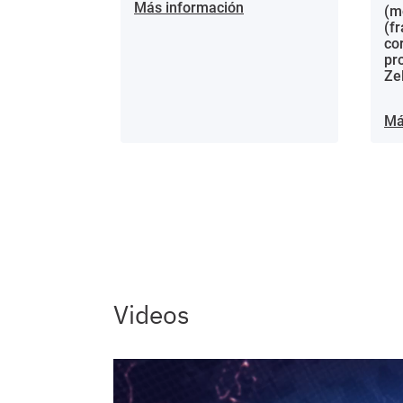
Más información
(m
(f
co
pr
Ze
Má
Videos
Video file