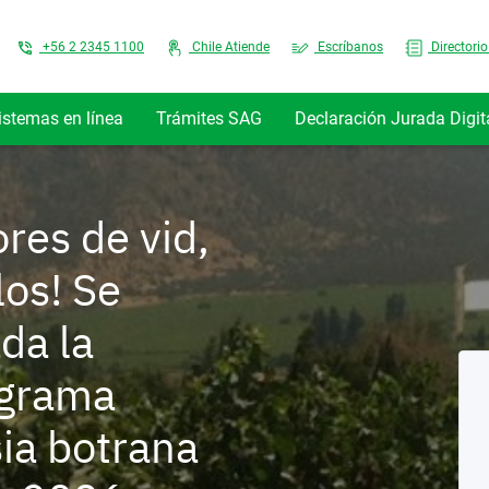
Top Menu
+56 2 2345 1100
Chile Atiende
Escríbanos
Directorio
istemas en línea
Trámites SAG
Declaración Jurada Digit
res de vid,
los! Se
da la
ograma
ia botrana
ociaciones
Control de
Red
Autorización
Transacciones