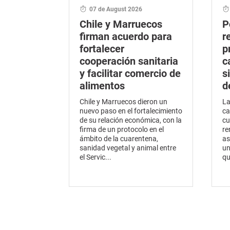
07 de August 2026
Chile y Marruecos
P
firman acuerdo para
r
fortalecer
p
cooperación sanitaria
c
y facilitar comercio de
s
alimentos
d
Chile y Marruecos dieron un
La
nuevo paso en el fortalecimiento
ca
de su relación económica, con la
cu
firma de un protocolo en el
re
ámbito de la cuarentena,
as
sanidad vegetal y animal entre
un
el Servic...
qu