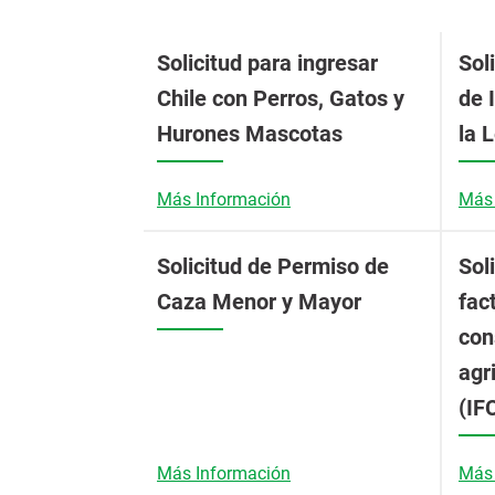
Solicitud para ingresar
Sol
Chile con Perros, Gatos y
de 
Hurones Mascotas
la 
Más Información
Más 
Solicitud de Permiso de
Sol
Caza Menor y Mayor
fac
con
agr
(IF
Más Información
Más 