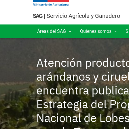
Pasar al contenido principal
SAG
| Servicio Agrícola y Ganadero
Áreas del SAG
Quienes somos
S
Navegación principal
Atención producto
arándanos y cirue
encuentra publica
Estrategia del Pr
Nacional de Lobes
Semillas
Neg