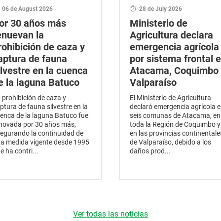
06 de August 2026
28 de July 2026
or 30 años más
Ministerio de
enuevan la
Agricultura declara
rohibición de caza y
emergencia agrícola
aptura de fauna
por sistema frontal 
ilvestre en la cuenca
Atacama, Coquimbo 
e la laguna Batuco
Valparaíso
 prohibición de caza y
El Ministerio de Agricultura
ptura de fauna silvestre en la
declaró emergencia agrícola 
enca de la laguna Batuco fue
seis comunas de Atacama, en
novada por 30 años más,
toda la Región de Coquimbo y
egurando la continuidad de
en las provincias continentale
a medida vigente desde 1995
de Valparaíso, debido a los
e ha contri...
daños prod...
Ver todas las noticias