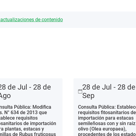
y actualizaciones de contenido
28 de Jul - 28 de
28 de Jul - 28 de
Ago
Sep
nsulta Pública: Modifica
Consulta Pública: Establec
s. N° 634 de 2013 que
requisitos fitosanitarios de
tablece requisitos
importación para estacas
tosanitarios de importación
semileñosas con y sin raíz
ra plantas, estacas y
olivo (Olea europaea),
millas de Rubus fruticosus
procedentes de los estado