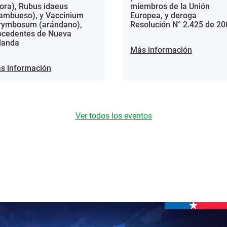
ora), Rubus idaeus
miembros de la Unión
rambueso), y Vaccinium
Europea, y deroga
rymbosum (arándano),
Resolución N° 2.425 de 20
ocedentes de Nueva
landa
Más información
s información
Ver todos los eventos