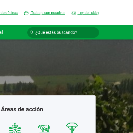
 de oficinas
Trabaje con nosotros
Ley de Lobby
al
Áreas de acción
Semill