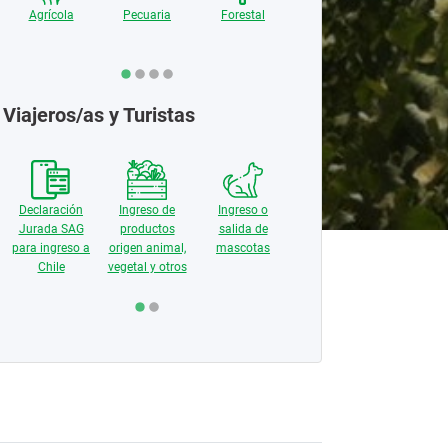
Agrícola
Pecuaria
Forestal
Recursos
Naturales
Viajeros/as y Turistas
Controles
fronterizos y
Declaración
Ingreso de
Ingreso o
Declara
medios de
Jurada SAG
productos
salida de
Jurada 
transporte
para ingreso a
origen animal,
mascotas
para ingr
Chile
vegetal y otros
Chil